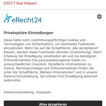
93077 Bad Abbach
Kontakt
info@kanukaiser.com
Cookie-Einstellungen
Datenschutz
Impressum
©
2026
KanuKaiser - Christian Hanika. Made by
Orange-b